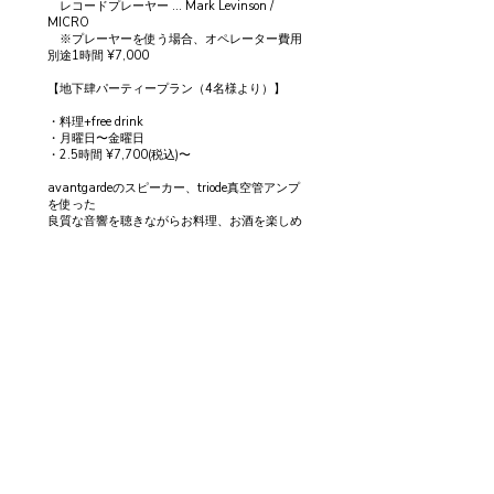
レコードプレーヤー … Mark Levinson /
MICRO
※プレーヤーを使う場合、オペレーター費用
別途1時間 ¥7,000
【地下肆パーティープラン（4名様より）】
・料理+free drink
・月曜日〜金曜日
・2.5時間 ¥7,700(税込)〜
avantgardeのスピーカー、triode真空管アンプ
を使った
良質な音響を聴きながらお料理、お酒を楽しめ
ます。
ー両プラン共通ー
◼︎飲食物の持ち込み不可
1階カフェでのオーダーに限らせていただきま
す。
◼︎お客様の責任より汚損、物品の破損等が生じ
た場合、修繕費をご負担頂きます。
© 2024 肆-YON-