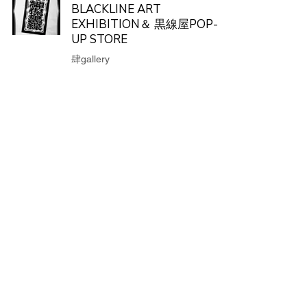
BLACKLINE ART
EXHIBITION＆ 黒線屋POP-
UP STORE
肆gallery
2025年8月3日
1
/
2