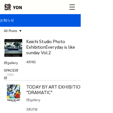
お知らせ
All Posts
All Posts
Keiichi Studio Photo
ExhibitionEveryday is like
地下肆
sunday Vol.2
肆Cafe
4月9日
肆gallery
SPACE肆
肆
TODAY BY ART EXHIBITION
"DRAMATIC"
肆gallery
3月27日