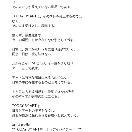
り、
その人にしか見えていない世界でもある。
TODAY BY ARTは、そのズレを修正するのでは
なく、
そのまま受け入れ、表現する。
整えず、誤魔化さず、
今この瞬間にしか存在しない形として残す。
日常は、気づかないうちに通り過ぎていく。
同じ一日は二度と訪れない。
だからこそ、“今日”という一瞬を切り取り、
アートとして残す。
アートは特別な場所にあるものではなく、
日常の中に存在するものだと考えている。
ふと目に入る違和感や、説明できない感情、
そのすべてが表現の起点になる。
TODAY BY ARTは、
日常とアートの境界をなくし、
誰もが自然に触れられる存在へと変えていく。
artist profile
**TODAY BY ART™（トゥデイバイアート）**