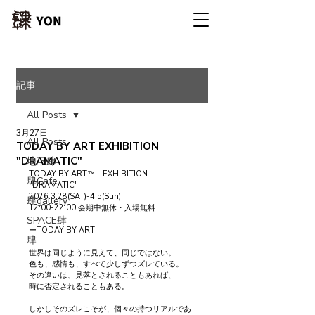
記事
All Posts
3月27日
All Posts
TODAY BY ART EXHIBITION
"DRAMATIC"
地下肆
TODAY BY ART™　EXHIBITION
肆Cafe
"DRAMATIC"
2026.3.28(SAT)-4.5(Sun)
肆gallery
12:00-22:00 会期中無休・入場無料
SPACE肆
ーTODAY BY ART
肆
世界は同じように見えて、同じではない。
色も、感情も、すべて少しずつズレている。
その違いは、見落とされることもあれば、
時に否定されることもある。
しかしそのズレこそが、個々の持つリアルであ