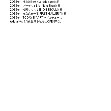
2025年　神奈川川崎 riverside base個展
2025年　プーケットMai Nam Shop個展
2025年　韓国ソウル LEMON SEOUL個展
2025年　東京麻布十番 FIRST GALLERY個展
2026年　TODAY BY ART™プロデュース
todays™を4月佐賀県小城市にOPEN予定。
肆gallery