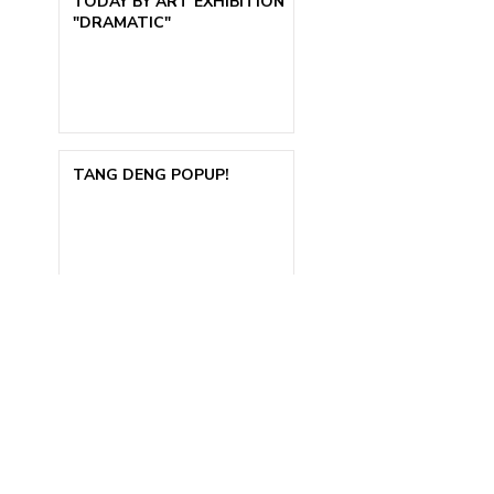
TODAY BY ART EXHIBITION
"DRAMATIC"
TANG DENG POPUP!
1
/
3