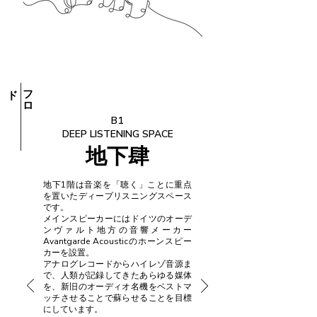
ド
​フ
ロ
ア
ガ
イ
​B1
​DEEP LISTENING SPACE
​地下肆
地下1階は音楽を「聴く」ことに重点
を置いたディープリスニングスペース
です。
メインスピーカーにはドイツのオーデ
ンヴァルト地方の音響メーカー
Avantgarde Acousticのホーンスピー
カーを設置。
アナログレコードからハイレゾ音源ま
で、人類が記録してきたあらゆる媒体
を、新旧のオーディオ名機をベストマ
ッチさせることで蘇らせることを目標
にしています。